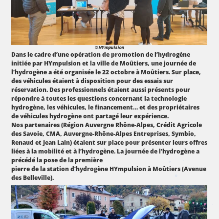
PIONNIERS
ACTUALITÉS
FAQ
©
HYmpulsion
CONTACT
Dans le cadre d’une opération de promotion de l’hydrogène
initiée par HYmpulsion et la ville de Moûtiers, une journée de
l’hydrogène a été organisée le 22 octobre à Moûtiers. Sur place,
des véhicules étaient à disposition pour des essais sur
réservation. Des professionnels étaient aussi présents pour
répondre à toutes les questions concernant la technologie
hydrogène, les véhicules, le financement… et des propriétaires
de véhicules hydrogène ont partagé leur expérience.
Nos partenaires (Région Auvergne Rhône-Alpes, Crédit Agricole
des Savoie, CMA, Auvergne-Rhône-Alpes Entreprises, Symbio,
Renaud et Jean Lain) étaient sur place pour présenter leurs offres
liées à la mobilité et à l’hydrogène. La journée de l’hydrogène a
précédé la pose de la première
pierre de la station d’hydrogène HYmpulsion à Moûtiers (Avenue
des Belleville).