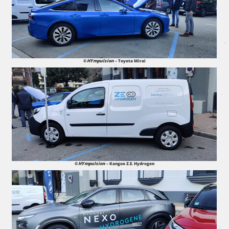
©
HYmpulsion
– Toyota Mirai
©
HYmpulsion
– Kangoo Z.E. Hydrogen